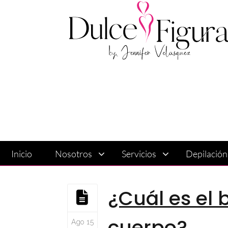
Inicio
Nosotros
Servicios
Depilació
¿Cuál es el 
cuerpo?
Ago 15