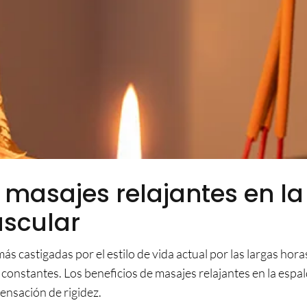
 masajes relajantes en la
uscular
ás castigadas por el estilo de vida actual por las largas hora
s constantes. Los beneficios de masajes relajantes en la espa
sensación de rigidez.