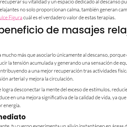
recuperar su vitalidad y un espacio dedicado al descanso pu
elajantes no solo proporcionan calma, también generan cambi
lce Figura
cuál es el verdadero valor de estas terapias.
beneficio de masajes rela
ca mucho más que asociarlo únicamente al descanso, porque e
cir la tensión acumulada y generando una sensación de equil
ntribuyendo a una mejor recuperación tras actividades físic
sión arterial y mejora la circulación.
e logra desconectar la mente del exceso de estímulos, reduci
uce en una mejora significativa de la calidad de vida, ya que
r energía.
nmediato
ante, tu cuerpo experimenta un alivio instantáneo en áreas 