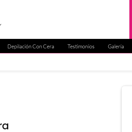
Depilación Con Cera
Testimonios
Galería
ra