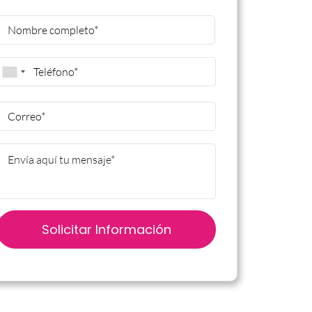
Name
*
First
Phone
*
Email
*
Mensaje
*