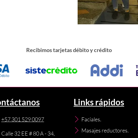
Recibimos tarjetas débito y crédito
ntáctanos
Links rápidos
+57 301 529 0097
Faciales.
Masajes reductores.
Calle 32 EE # 80 A - 34,